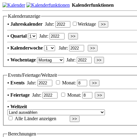
Kalenderfunktionen
Kalenderanzeige
• Jahreskalender
Jahr:
Werktage
• Quartal
Jahr:
• Kalenderwoche
Jahr:
• Wochentage
Jahr:
Events/Feiertage/Weltzeit
• Events
Jahr:
Monat:
• Feiertage
Jahr:
Monat:
• Weltzeit
Alle Länder anzeigen
Berechnungen