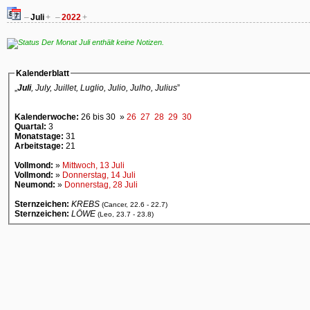
–
Juli
+
–
2022
+
Der Monat Juli enthält keine Notizen.
Kalenderblatt
„
Juli
, July, Juillet, Luglio, Julio, Julho, Julius
”
Kalenderwoche:
26 bis 30 »
26
27
28
29
30
Quartal:
3
Monatstage:
31
Arbeitstage:
21
Vollmond:
»
Mittwoch, 13 Juli
Vollmond:
»
Donnerstag, 14 Juli
Neumond:
»
Donnerstag, 28 Juli
Sternzeichen:
KREBS
(Cancer, 22.6 - 22.7)
Sternzeichen:
LÖWE
(Leo, 23.7 - 23.8)