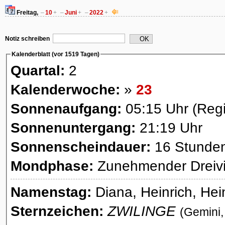
Freitag,
–
10
+
–
Juni
+
–
2022
+
Notiz schreiben
OK
Kalenderblatt (vor 1519 Tagen)
Quartal:
2
Kalenderwoche:
»
23
Sonnenaufgang:
05:15 Uhr (Reg
Sonnenuntergang:
21:19 Uhr
Sonnenscheindauer:
16 Stunde
Mondphase:
Zunehmender Dreivie
Namenstag:
Diana, Heinrich, Hein
Sternzeichen:
ZWILINGE
(Gemini,