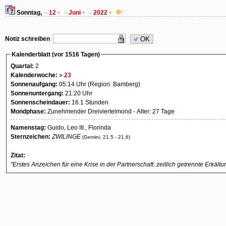
Sonntag,
–
12
+
–
Juni
+
–
2022
+
Notiz schreiben
OK
Kalenderblatt (vor 1516 Tagen)
Quartal:
2
Kalenderwoche:
»
23
Sonnenaufgang:
05:14 Uhr (Region: Bamberg)
Sonnenuntergang:
21:20 Uhr
Sonnenscheindauer:
16.1 Stunden
Mondphase:
Zunehmender Dreiviertelmond - Alter: 27 Tage
Namenstag:
Guido, Leo III., Florinda
Sternzeichen:
ZWILINGE
(Gemini, 21.5 - 21.6)
Zitat:
"Erstes Anzeichen für eine Krise in der Partnerschaft: zeitlich getrennte Erkältu