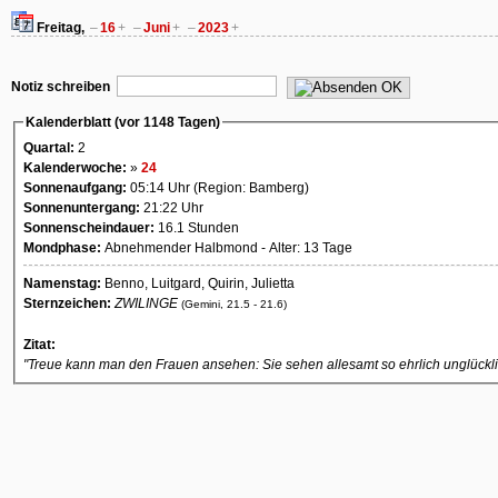
Freitag,
–
16
+
–
Juni
+
–
2023
+
OK
Notiz schreiben
Kalenderblatt (vor 1148 Tagen)
Quartal:
2
Kalenderwoche:
»
24
Sonnenaufgang:
05:14 Uhr (Region: Bamberg)
Sonnenuntergang:
21:22 Uhr
Sonnenscheindauer:
16.1 Stunden
Mondphase:
Abnehmender Halbmond - Alter: 13 Tage
Namenstag:
Benno, Luitgard, Quirin, Julietta
Sternzeichen:
ZWILINGE
(Gemini, 21.5 - 21.6)
Zitat:
"Treue kann man den Frauen ansehen: Sie sehen allesamt so ehrlich unglückli