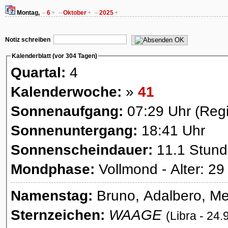
Montag,
–
6
+
–
Oktober
+
–
2025
+
OK
Notiz schreiben
Kalenderblatt (vor 304 Tagen)
Quartal:
4
Kalenderwoche:
»
41
Sonnenaufgang:
07:29 Uhr (Reg
Sonnenuntergang:
18:41 Uhr
Sonnenscheindauer:
11.1 Stun
Mondphase:
Vollmond - Alter: 29
Namenstag:
Bruno, Adalbero, Mel
Sternzeichen:
WAAGE
(Libra - 24.